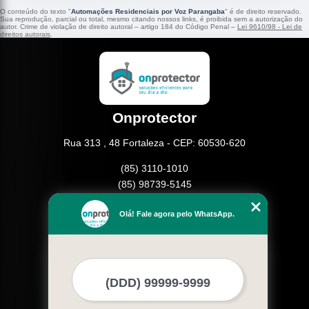
O conteúdo do texto "
Automações Residenciais por Voz Parangaba
" é de direito reservado.
Sua reprodução, parcial ou total, mesmo citando nossos links, é proibida sem a autorização do
autor. Crime de violação de direito autoral – artigo 184 do Código Penal –
Lei 9610/98 - Lei de
direitos autorais
.
Onprotector
Rua 313 , 48 Fortaleza - CEP: 60530-620
(85) 3110-1010
(85) 98739-5145
Home
Olá! Fale agora pelo WhatsApp.
Empresa
Missão
Serviços
Contato
Mapa do site
Mais Serviços