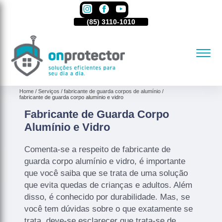
85)
3110-1010
(85)
3110-1010
(85)
3110-1010
Home
Serviços
fabricante de guarda corpos de alumínio
fabricante de guarda corpo alumínio e vidro
Fabricante de Guarda Corpo
Alumínio e Vidro
Comenta-se a respeito de fabricante de
guarda corpo alumínio e vidro, é importante
que você saiba que se trata de uma solução
que evita quedas de crianças e adultos. Além
disso, é conhecido por durabilidade. Mas, se
você tem dúvidas sobre o que exatamente se
trata, deve-se esclarecer que trata-se de