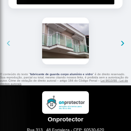
‹
›
O conteúdo do texto "
fabricante de guarda corpo alumínio e vidro
" é de direito reservado.
Sua reprodução, parcial ou total, mesmo citando nossos links, é proibida sem a autorização do
autor. Crime de violação de direito autoral – artigo 184 do Código Penal –
Lei 9610/98 - Lei de
direitos autorais
.
Onprotector
Rua 313 , 48 Fortaleza - CEP: 60530-620