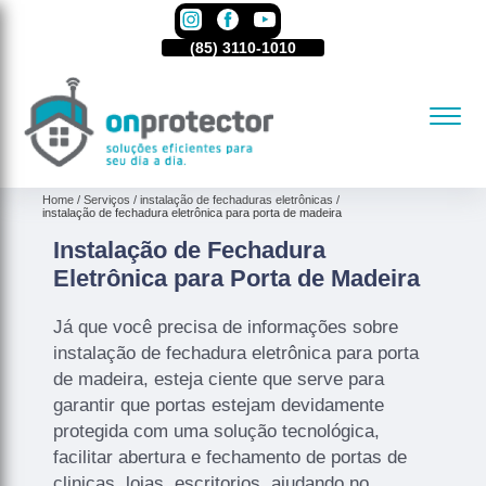
85)
3110-1010
(85)
3110-1010
(85)
3110-1010
Home
Serviços
instalação de fechaduras eletrônicas
instalação de fechadura eletrônica para porta de madeira
Instalação de Fechadura
Eletrônica para Porta de Madeira
Já que você precisa de informações sobre
instalação de fechadura eletrônica para porta
de madeira, esteja ciente que serve para
garantir que portas estejam devidamente
protegida com uma solução tecnológica,
facilitar abertura e fechamento de portas de
clinicas, lojas, escritorios, ajudando no