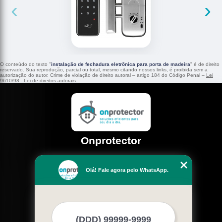
‹
›
O conteúdo do texto "
instalação de fechadura eletrônica para porta de madeira
" é de direito
reservado. Sua reprodução, parcial ou total, mesmo citando nossos links, é proibida sem a
autorização do autor. Crime de violação de direito autoral – artigo 184 do Código Penal –
Lei
9610/98 - Lei de direitos autorais
.
Onprotector
Rua 313 , 48 Fortaleza - CEP: 60530-620
Olá! Fale agora pelo WhatsApp.
(85) 3110-1010
(85) 98739-5145
Home
Empresa