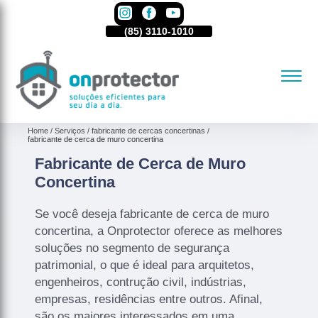
85)
3110-1010
(85)
3110-1010
(85)
3110-1010
Home
Serviços
fabricante de cercas concertinas
fabricante de cerca de muro concertina
Fabricante de Cerca de Muro
Concertina
Se você deseja fabricante de cerca de muro
concertina, a Onprotector oferece as melhores
soluções no segmento de segurança
patrimonial, o que é ideal para arquitetos,
engenheiros, contrução civil, indústrias,
empresas, residências entre outros. Afinal,
são os maiores interessados em uma