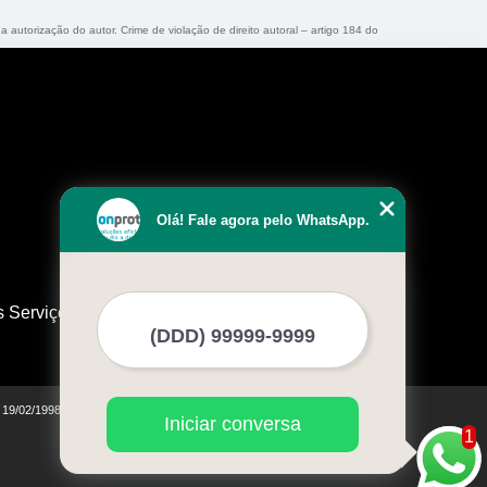
a autorização do autor. Crime de violação de direito autoral – artigo 184 do
Olá! Fale agora pelo WhatsApp.
s Serviços
e 19/02/1998)
Iniciar conversa
1