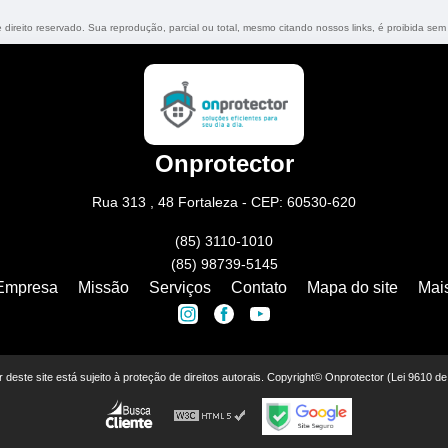
e direito reservado. Sua reprodução, parcial ou total, mesmo citando nossos links, é proibida sem 
Onprotector
Rua 313 , 48 Fortaleza - CEP: 60530-620
(85) 3110-1010
(85) 98739-5145
Empresa
Missão
Serviços
Contato
Mapa do site
Mai
or deste site está sujeito à proteção de direitos autorais. Copyright© Onprotector (Lei 9610 d