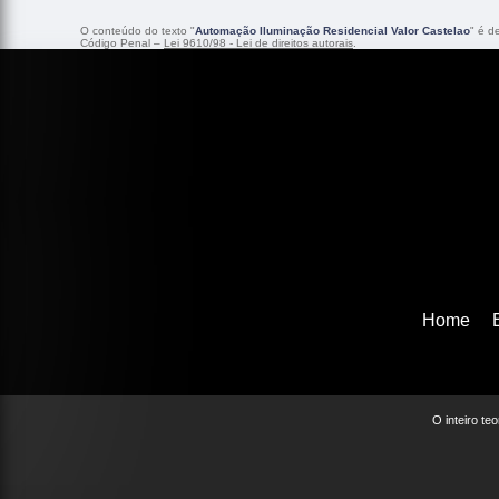
O conteúdo do texto "
Automação Iluminação Residencial Valor Castelao
" é d
Código Penal –
Lei 9610/98 - Lei de direitos autorais
.
Home
O inteiro te