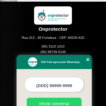
direitos autorais
.
Onprotector
Rua 313 , 48 Fortaleza - CEP: 60530-620
(85) 3110-1010
(85) 98739-5145
Home
Olá! Fale agora pelo WhatsApp.
Empresa
Missão
Serviços
Contato
Mapa do site
Mais Serviços
Iniciar conversa