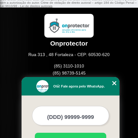
sem a autorização do autor. Crime de violação de direito autoral – artigo 184 do Código Penal –
Lei 9610/98 - Lei de direitos autorais
.
Onprotector
Rua 313 , 48 Fortaleza - CEP: 60530-620
(85) 3110-1010
(85) 98739-5145
Home
Olá! Fale agora pelo WhatsApp.
Empresa
Missão
Serviços
Contato
Mapa do site
Mais Serviços