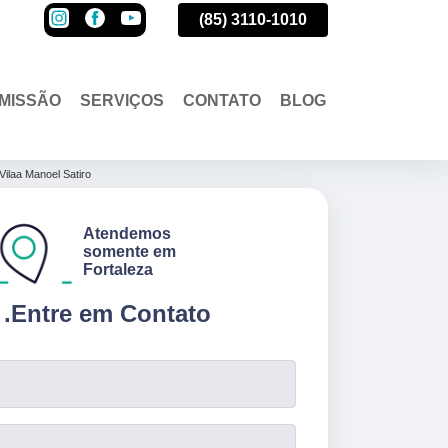
(85)
3110-1010
(85)
3110-1010
(85)
3110-1010
MISSÃO
SERVIÇOS
CONTATO
BLOG
Vilaa Manoel Satiro
Atendemos
somente em
Fortaleza
.
Entre em Contato