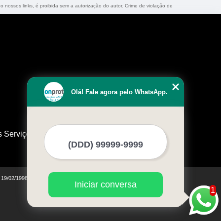
do nossos links, é proibida sem a autorização do autor. Crime de violação de
Olá! Fale agora pelo WhatsApp.
s Serviços
e 19/02/1998)
Iniciar conversa
1