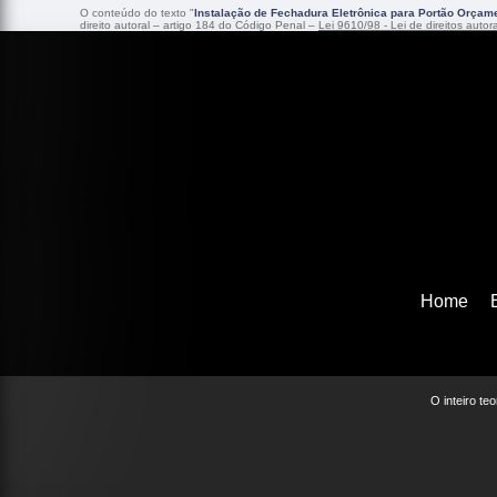
O conteúdo do texto "
Instalação de Fechadura Eletrônica para Portão Orçame
direito autoral – artigo 184 do Código Penal –
Lei 9610/98 - Lei de direitos autor
Home
O inteiro te