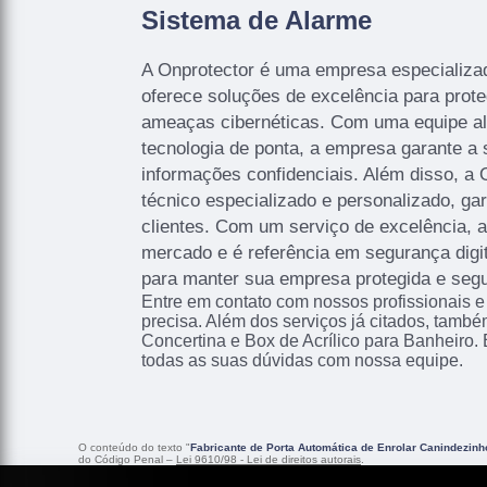
Sistema de Alarme
A Onprotector é uma empresa especializad
oferece soluções de excelência para prote
ameaças cibernéticas. Com uma equipe alt
tecnologia de ponta, a empresa garante a
informações confidenciais. Além disso, a 
técnico especializado e personalizado, ga
clientes. Com um serviço de excelência, 
mercado e é referência em segurança digi
para manter sua empresa protegida e segu
Entre em contato com nossos profissionais e
precisa. Além dos serviços já citados, tam
Concertina e Box de Acrílico para Banheiro. 
todas as suas dúvidas com nossa equipe.
O conteúdo do texto "
Fabricante de Porta Automática de Enrolar Canindezinh
do Código Penal –
Lei 9610/98 - Lei de direitos autorais
.