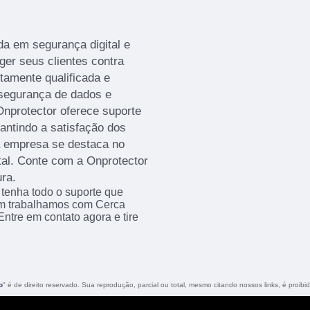
a em segurança digital e
ger seus clientes contra
amente qualificada e
 segurança de dados e
Onprotector oferece suporte
rantindo a satisfação dos
a empresa se destaca no
tal. Conte com a Onprotector
ra.
 tenha todo o suporte que
bém trabalhamos com Cerca
Entre em contato agora e tire
o
" é de direito reservado. Sua reprodução, parcial ou total, mesmo citando nossos links, é proibi