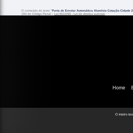
O conteúdo do texto "
Porta de Enrolar Automática Alumínio Cotação Cidade 
184 do Código Penal –
Lei 9610/98 - Lei de direitos autorais
.
Home
O inteiro te