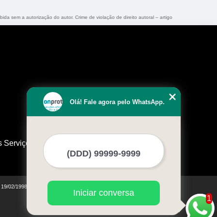
bida sem a autorização do autor. Crime de violação de direito autoral – artigo
Olá! Fale agora pelo WhatsApp.
s Serviços
e 19/02/1998)
Iniciar conversa
1