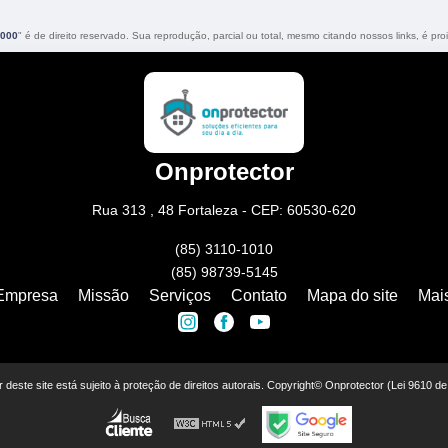
2000
" é de direito reservado. Sua reprodução, parcial ou total, mesmo citando nossos links, é proi
Onprotector
Rua 313 , 48 Fortaleza - CEP: 60530-620
(85) 3110-1010
(85) 98739-5145
Empresa
Missão
Serviços
Contato
Mapa do site
Mai
or deste site está sujeito à proteção de direitos autorais. Copyright© Onprotector (Lei 9610 d